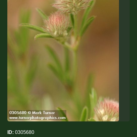
ID:
0305680